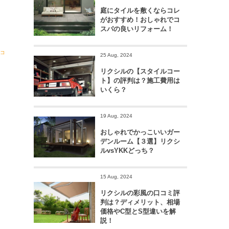
庭にタイルを敷くならコレ
がおすすめ！おしゃれでコ
スパの良いリフォーム！
コ
25 Aug, 2024
リクシルの【スタイルコー
ト】の評判は？施工費用は
いくら？
19 Aug, 2024
おしゃれでかっこいいガー
デンルーム【３選】リクシ
ルvsYKKどっち？
15 Aug, 2024
リクシルの彩風の口コミ評
判は？ディメリット、相場
価格やC型とS型違いを解
説！