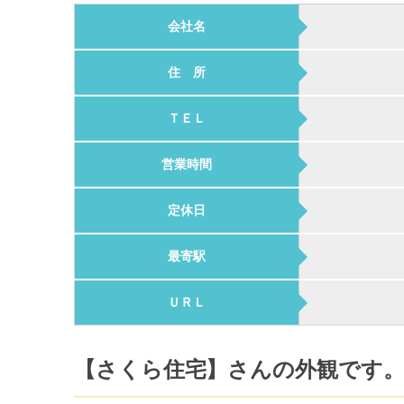
会社名
住 所
ＴＥＬ
営業時間
定休日
最寄駅
ＵＲＬ
【さくら住宅】さんの外観です