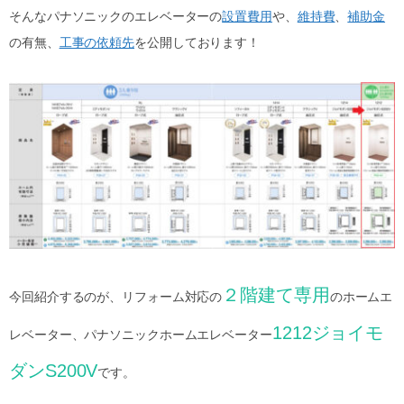
そんなパナソニックのエレベーターの
設置費用
や、
維持費
、
補助金
の有無、
工事の依頼先
を公開しております！
２階建て専用
今回紹介するのが、リフォーム対応の
のホームエ
1212ジョイモ
レベーター、パナソニックホームエレベーター
ダンS200V
です。